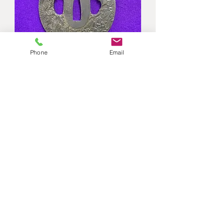
Phone
Email
(銘)平安城竹斎 金唐草図鐔
価格
￥380,000
1
/
1
お問い合わせ/Contact
Us
作品名をメッセージに