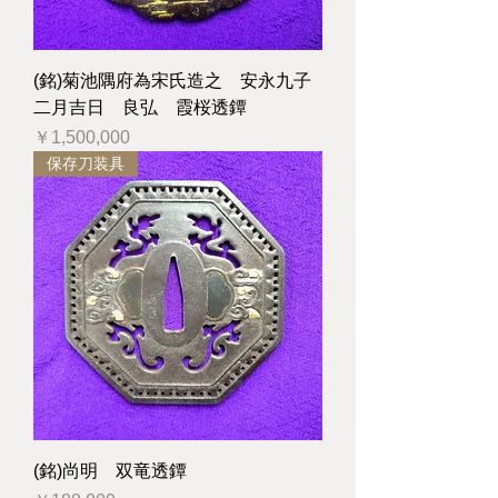
(銘)菊池隅府為宋氏造之 安永九子
二月吉日 良弘 霞桜透鐔
価格
￥1,500,000
保存刀装具
(銘)尚明 双竜透鐔