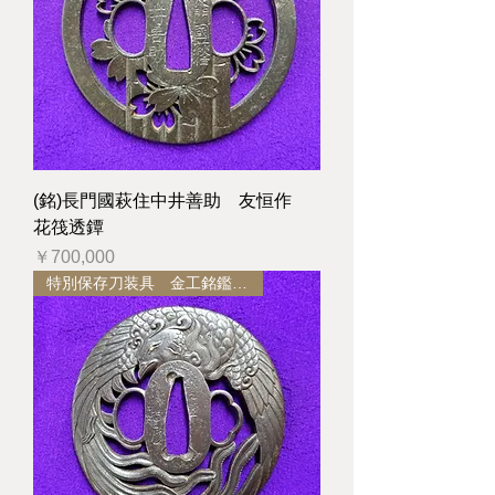
(銘)長門國萩住中井善助 友恒作
花筏透鐔
価格
￥700,000
特別保存刀装具 金工銘鑑所載