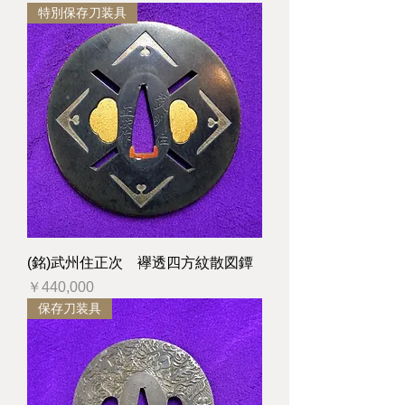
特別保存刀装具
(銘)武州住正次 襷透四方紋散図鐔
価格
￥440,000
保存刀装具