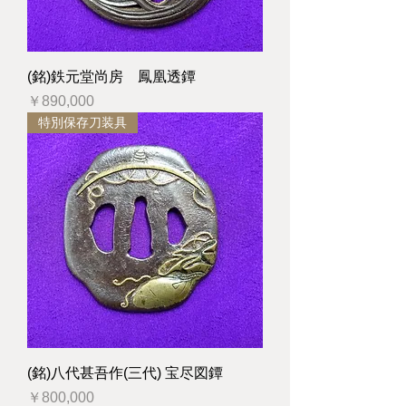
(銘)鉄元堂尚房 鳳凰透鐔
価格
￥890,000
特別保存刀装具
(銘)八代甚吾作(三代) 宝尽図鐔
価格
￥800,000