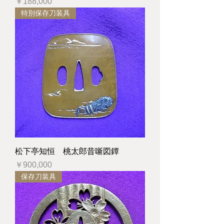
価格
￥188,000
特別保存刀装具
松下亭知恒 桃太郎昔噺図鐔
価格
￥900,000
保存刀装具