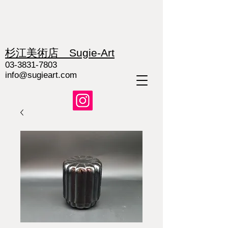
杉江美術店 Sugie-Art
03-3831-7803
info@sugieart.com