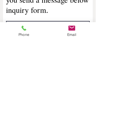
inquiry form
.
Phone
Email
送信する/Confirm