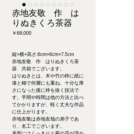
赤地友敬 作 は
りぬきくろ茶器
価
￥68,000
格
縦×横×高さ:6cm×6cm×7.5cm
赤地友敬 作 はりぬきくろ茶
器 共箱でございます。
はりぬきとは、木や竹の枠に紙に
漆と糊で何層にも重ね、十分な厚
さになった後に枠を抜く技法で
す。手間や時間は他の方法と比べ
てかかりますが、軽く丈夫な作品
に仕上がります。
赤地友敬は赤地友哉の弟子であ
り、名工でございます。
表面にはくっきりと菊の花が浮か