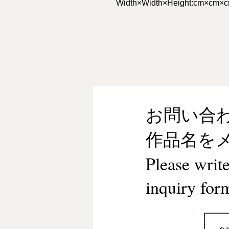
Width×Width×Height:cm×cm×
お問い合わせ/
作品名を
Please writ
inquiry for