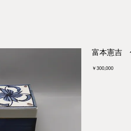
富本憲吉 
価
￥300,000
格