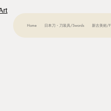
rt
Home
日本刀・刀装具/Swords
新古美術/Fine