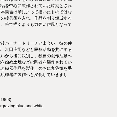
作品を中心に製作されていた時期とされ
富本憲吉は筆によって描いたものではな
その後呉須を入れ、作品を削り焼成する
り、筆で描くよりも力強い作風となって
学後バーナードリーチと出会い、彼の仲
郎、浜田庄司などと民藝活動を共にする
違いから後に決別し、独自の創作活動へ
焼を始め土焼などの陶器を製作されてい
へと磁器作品を製作、のちに九谷焼を手
色絵磁器の製作へと変化していきまし
-1963
)
rgrazing blue and white.