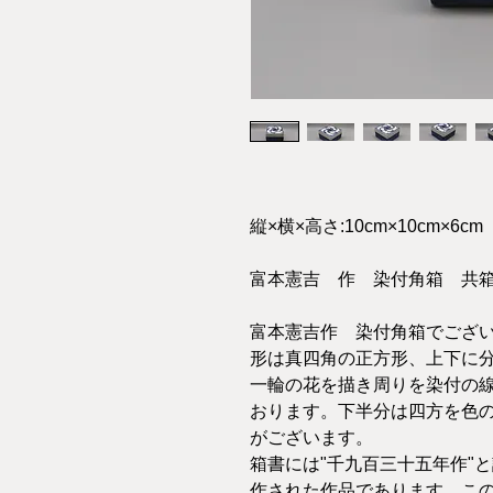
縦×横×高さ:10cm×10cm×6cm
富本憲吉 作 染付角箱 共
富本憲吉作 染付角箱でござ
形は真四角の正方形、上下に
一輪の花を描き周りを染付の
おります。下半分は四方を色
がございます。
箱書には"千九百三十五年作"と記
作された作品であります。こ