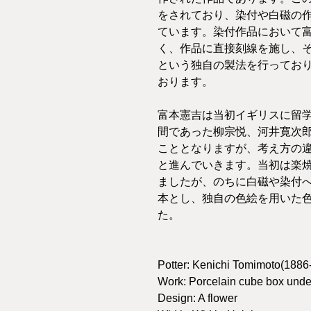
をされており、染付や白磁の
ています。染付作品において
く、作品に直接刻線を施し、
という独自の製法を行ってお
おります。
富本憲吉は当初イギリスに留
間であった柳宗悦、河井寛次
こととなりますが、考え方の
と進んでいきます。当初は楽
ましたが、のちに白磁や染付
本とし、独自の色絵を用いた
た。
Potter: Kenichi Tomimoto(1886
Work: Porcelain cube box unde
Design: A flower